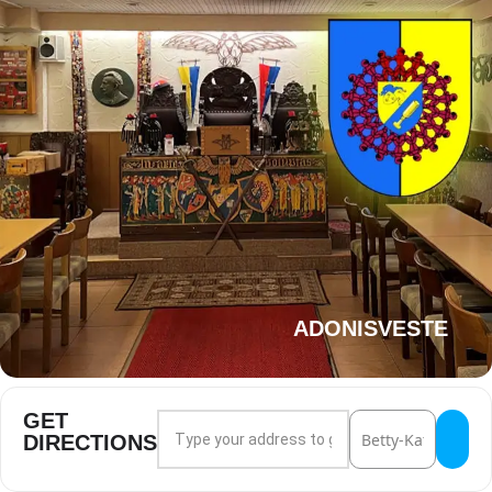
ADONISVESTE
GET
Address - Windmond-Schlaraffiade und Faus
Destination Addres
DIRECTIONS