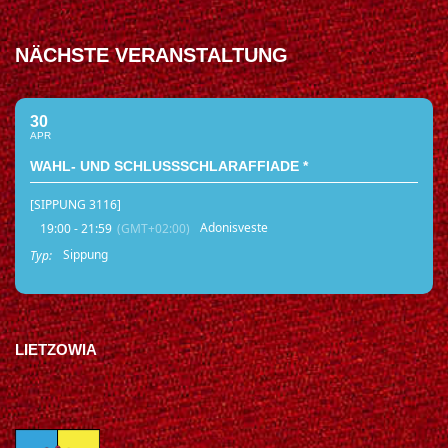
NÄCHSTE VERANSTALTUNG
30
APR
WAHL- UND SCHLUSSSCHLARAFFIADE *
[SIPPUNG 3116]
Adonisveste
19:00 - 21:59
(GMT+02:00)
Sippung
Typ:
LIETZOWIA