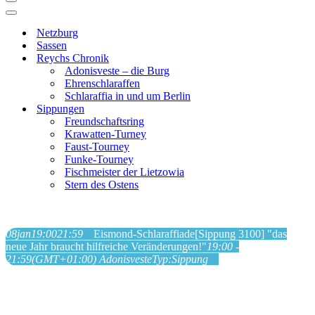
Navigationsmenü
Navigationsmenü
Netzburg
Sassen
Reychs Chronik
Adonisveste – die Burg
Ehrenschlaraffen
Schlaraffia in und um Berlin
Sippungen
Freundschaftsring
Krawatten-Turney
Faust-Tourney
Funke-Tourney
Fischmeister der Lietzowia
Stern des Ostens
08
jan
19:00
21:59
Eismond-Schlaraffiade
[Sippung 3100] "das
neue Jahr braucht hilfreiche Veränderungen!"
19:00 -
21:59
(GMT+01:00)
Adonisveste
Typ:
Sippung