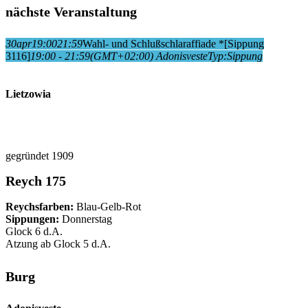
nächste Veranstaltung
30
apr
19:00
21:59
Wahl- und Schlußschlaraffiade *
[Sippung
3116]
19:00 - 21:59
(GMT+02:00)
Adonisveste
Typ:
Sippung
Lietzowia
gegründet 1909
Reych 175
Reychsfarben:
Blau-Gelb-Rot
Sippungen:
Donnerstag
Glock 6 d.A.
Atzung ab Glock 5 d.A.
Burg