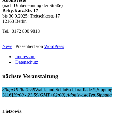
Adonisveste
(nach Umbenennung der Straße)
Betty-Katz-Str. 17
bis 30.9.2025:
Treitschkestr. 17
12163 Berlin
Tel.: 0172 800 9818
Neve
| Präsentiert von
WordPress
Impressum
Datenschutz
nächste Veranstaltung
30
apr
19:00
21:59
Wahl- und Schlußschlaraffiade *
[Sippung
3116]
19:00 - 21:59
(GMT+02:00)
Adonisveste
Typ:
Sippung
Lietzowia