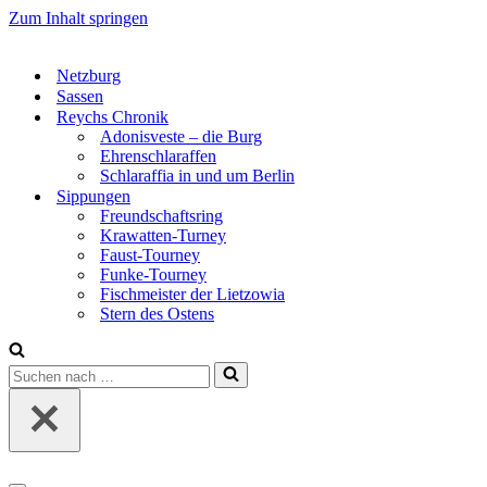
Zum Inhalt springen
Netzburg
Sassen
Reychs Chronik
Adonisveste – die Burg
Ehrenschlaraffen
Schlaraffia in und um Berlin
Sippungen
Freundschaftsring
Krawatten-Turney
Faust-Tourney
Funke-Tourney
Fischmeister der Lietzowia
Stern des Ostens
Suchen
nach …