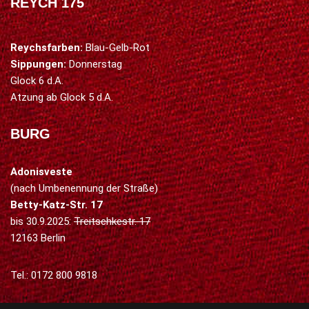
REYCH 175
Reychsfarben:
Blau-Gelb-Rot
Sippungen:
Donnerstag
Glock 6 d.A.
Atzung ab Glock 5 d.A.
BURG
Adonisveste
(nach Umbenennung der Straße)
Betty-Katz-Str. 17
bis 30.9.2025:
Treitschkestr. 17
12163 Berlin
Tel.: 0172 800 9818