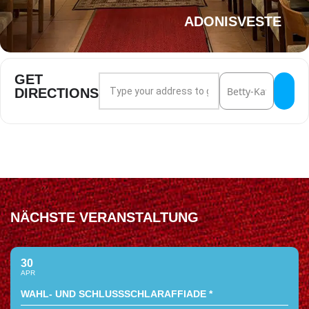
ADONISVESTE
GET
Address - Ahalla Feyer []
Destination Address
DIRECTIONS
NÄCHSTE VERANSTALTUNG
30
APR
WAHL- UND SCHLUSSSCHLARAFFIADE *