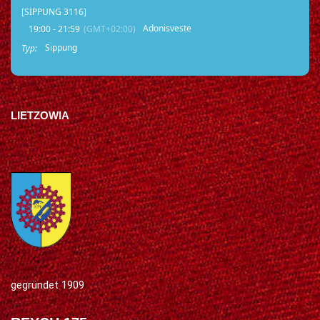
[SIPPUNG 3116]
Adonisveste
19:00 - 21:59
(GMT+02:00)
Sippung
Typ:
LIETZOWIA
gegründet 1909